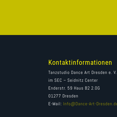
Kontaktinformationen
Tanzstudio Dance Art Dresden e. V.
im SEC – Seidnitz Center
Enderstr. 59 Haus B2 2.OG
01277 Dresden
E-Mail:
Info@Dance-Art-Dresden.d