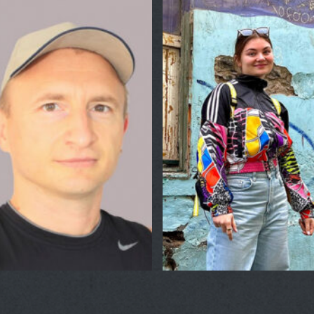
szlo
Lisa-Julie
ner / Break + Jazzdance
Trainerin / HipHop