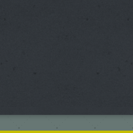
ncke
nerin / Kindertanz