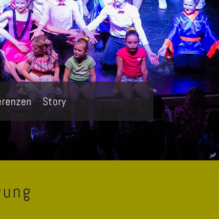
erenzen
Story
gung