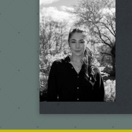
Mariia
We
Trainerin / HipHop
Trai