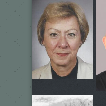
Gudrun
La
Trainerin / Gymnastik
Trai