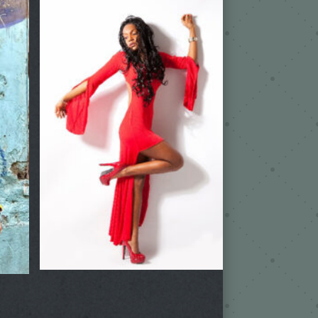
Mabel
Trainerin / SalsZUMBAla